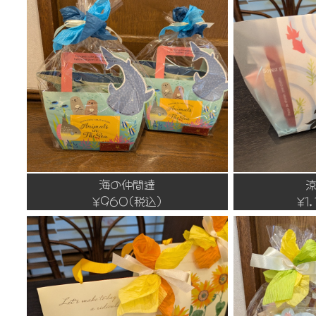
海の仲間達
涼
¥960(税込)
¥1